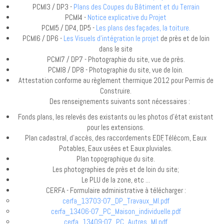
PCMI3 / DP3 -
Plans des Coupes du Bâtiment et du Terrain
PCMI4 -
Notice explicative du Projet
PCMI5 / DP4, DP5 -
Les plans des façades, la toiture.
PCMI6 / DP6 -
Les Visuels d'intégration le projet
de près et de loin
dans le site
PCMI7 / DP7 - Photographie du site, vue de près.
PCMI8 / DP8 - Photographie du site, vue de loin.
Attestation conforme au règlement thermique 2012 pour Permis de
Construire.
Des renseignements suivants sont nécessaires :
Fonds plans, les relevés des existants ou les photos d'état existant
pour les extensions.
Plan cadastral, d'accès, des raccordements EDF, Télécom, Eaux
Potables, Eaux usées et Eaux pluviales.
Plan topographique du site.
Les photographies de près et de loin du site;
Le PLU de la zone, etc ...
CERFA - Formulaire administrative à télécharger :
cerfa_13703-07_DP_Travaux_MI.pdf
cerfa_13406-07_PC_Maison_individuelle.pdf
cerfa_13409-07_PC_Autres_MI.pdf