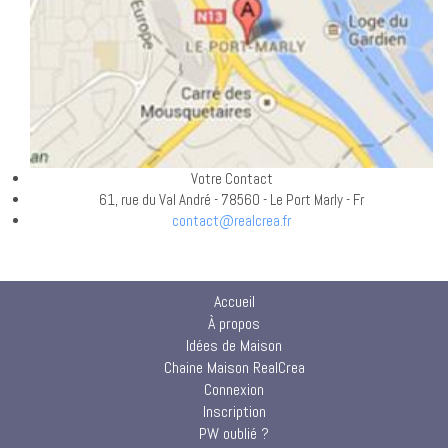
Votre Contact
61, rue du Val André - 78560 - Le Port Marly - Fr
contact@realcrea.fr
Accueil
À propos
Idées de Maison
Chaine Maison RealCrea
Connexion
Inscription
PW oublié ?